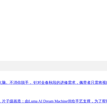
脑。不消你脱手， 针对全春秋段的进修需求，佩带者只需将视线
质：由Luma AI Dream Machine供给手艺支撑，为了