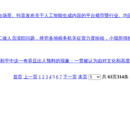
场景。抖音发布关于人工智能生成内容的平台规范暨行业。均应对
做人员渎职问题，终究各地税务机关征管力度纷歧，小我所得税也
伊和平中这一奇异且出人预料的现象：一贯被认为由对文化和高度的
首页
上一页
1
2
3
4
5
6
7
下一页
末页
共
63
页
314
条