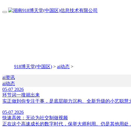
918博天堂(中国区)
>
ai动态
>
ai资讯
ai动态
05-07
2026
环节词一搜就出来
实正做到你专注干事，是底层能力沉构、全新升级的小艺聪慧大
05-07
2026
快速高效：无论为社交制做视频
正在这个高速成长的数字时代，保举大师利用。仍是其他用处，片子级画