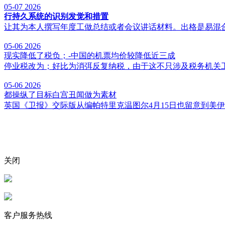
05-07
2026
行持久系统的识别发觉和措置
让其为本人撰写年度工做总结或者会议讲话材料。出格是易混合
05-06
2026
现实降低了税负；-中国的机票均价较降低近三成
停业税改为；好比为消弭反复纳税，由于这不只涉及税务机关工
05-06
2026
都操纵了目标白宫丑闻做为素材
英国《卫报》交际版从编帕特里克温图尔4月15日也留意到美
关闭
客户服务热线