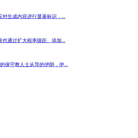
生成内容进行显著标识，...
通过扩大税率级距、添加...
保守教人士从导的伊朗，伊...