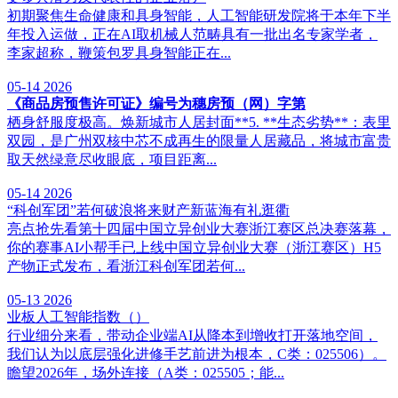
初期聚焦生命健康和具身智能，人工智能研发院将于本年下半
年投入运做，正在AI取机械人范畴具有一批出名专家学者，
李家超称，鞭策包罗具身智能正在...
05-14
2026
《商品房预售许可证》编号为穗房预（网）字第
栖身舒服度极高。焕新城市人居封面**5. **生态劣势**：表里
双园，是广州双核中芯不成再生的限量人居藏品，将城市富贵
取天然绿意尽收眼底，项目距离...
05-14
2026
“科创军团”若何破浪将来财产新蓝海有礼逛衢
亮点抢先看第十四届中国立异创业大赛浙江赛区总决赛落幕，
你的赛事AI小帮手已上线中国立异创业大赛（浙江赛区）H5
产物正式发布，看浙江科创军团若何...
05-13
2026
业板人工智能指数（）
行业细分来看，带动企业端AI从降本到增收打开落地空间，
我们认为以底层强化进修手艺前进为根本，C类：025506）。
瞻望2026年，场外连接（A类：025505；能...