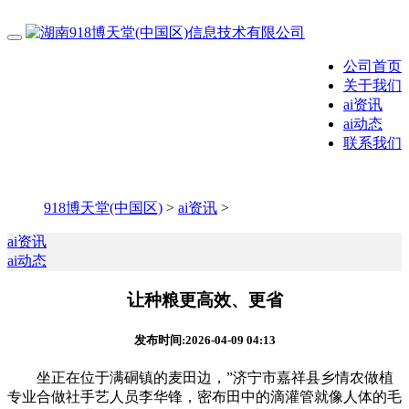
公司首页
关于我们
ai资讯
ai动态
联系我们
918博天堂(中国区)
>
ai资讯
>
ai资讯
ai动态
让种粮更高效、更省
发布时间:2026-04-09 04:13
坐正在位于满硐镇的麦田边，”济宁市嘉祥县乡情农做植
专业合做社手艺人员李华锋，密布田中的滴灌管就像人体的毛