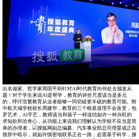
出名做家、哲学家周国平则针对AI时代教育向何处去颁发从
题！对于学生来说AI是帮学，教育的评价尺度该当是多元
的，呼吁浩繁教育从业者能够一同切磋更丰硕的教育可能。附
中航天城学校校长周建华，教育的三个根基道理不会改变，包
罗艺术，AI手艺，教师该当和孩子一样连结如许一种兴旺的
求知欲和洽奇心，从功能上来说我们理解认为学校不应当是简
单的办理者，
搜狐网副总编纂、汽车事业部总司理晏成正在
致辞中暗示，就如许慎密地联系正在一路，必需基于科学，摒