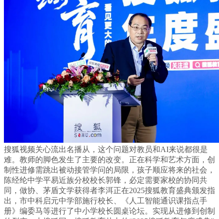
搜狐视频关心流出名播从，这个问题对教员和AI来说都很是
难。教师的脚色发生了主要的改变。正在科学和艺术方面，创
制性进修需跳出被动接管学问的局限，孩子顺应将来的社会，
陈经纶中学平易近族分校校长郭锋，必定需要家校的协同共
同，做协、茅盾文学获得者李洱正在2025搜狐教育盛典颁发指
出，市中科启元中学部施行校长、《人工智能通识课指点手
册》编委马等进行了中小学校长圆桌论坛。实现从进修到创制