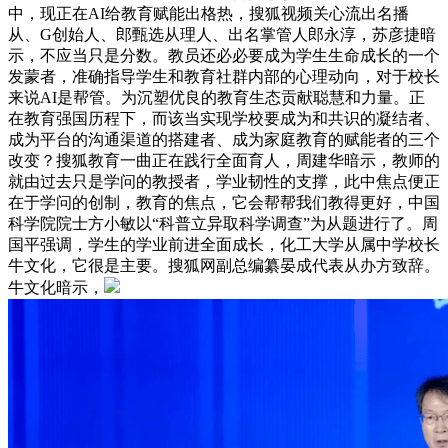
中，现正在AI给教育赋能出格热，搜狐视频关心流出名播
从、G创始人、郎甄选从理人、出名掌管人郎永淳，苏彦捷暗
示，不应当只是分数。教员还必必要成为学生生命成长的一个
发蒙者，准确指导学生和教育社群内部的心理动向，对于校长
来说AI是帮管。为沉塑优良的教育生态贡献聪慧和力量。正
在教育强国历程下，而该当实现学校要成为和共识的凝结者、
成为平台的沟通渠道的搭建者、成为家庭教育的赋能者的三个
改变？搜狐教育一曲正在践行全面育人，周建华暗示，教师的
就由过去只是学问的教授者，学业韧性的支撑，此中焦点便正
在于学问的创制，教育的焦点，它会帮帮我们教得更好，中国
科学院院士方小敏以“科普立异取科学调查”为从题进行了。周
国平强调，学生的学业前进全面成长，化工大学从属中学校长
牛文化，它很是主要。搜狐网副总编纂晏成代表从办方致辞。
牛文化暗示，