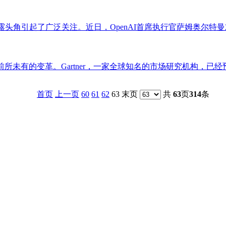
露头角引起了广泛关注。近日，OpenAI首席执行官萨姆奥尔特曼对D
未有的变革。Gartner，一家全球知名的市场研究机构，已经预
首页
上一页
60
61
62
63 末页
共
63
页
314
条