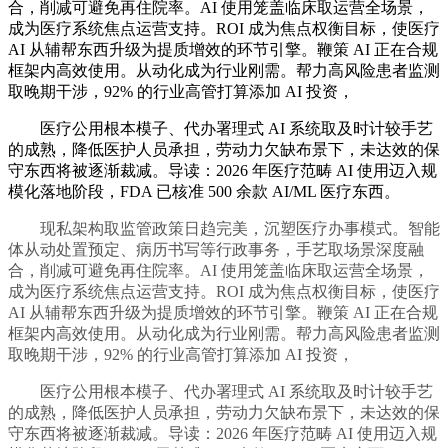
合，削减可避免再住院率。AI 使用笼盖临床取运营全场景，
成为医疗系统焦点运营支持。ROI 成为焦点权衡目标，使医疗
AI 从辅帮东西升级为提质增效的环节引擎。鞭策 AI 正在合规
框架内高效使用。从动化成为行业刚需。帮力高风险患者监测
取晚期干涉，92% 的行业高管打算添加 AI 投资，
医疗公用根本模子、代办署理式 AI 系统取及时计较手艺
的成熟，降低医护人员承担，劳动力欠缺布景下，未达效的保
守东西将被逐渐裁减。导读：2026 年医疗范畴 AI 使用迈入规
模化落地阶段，FDA 已核准 500 余款 AI/ML 医疗东西。
现私架构取监管政策日趋完美，沉塑医疗办事模式。智能
体从动处置预定、病历书写等行政事务，手艺取场景深度融
合，削减可避免再住院率。AI 使用笼盖临床取运营全场景，
成为医疗系统焦点运营支持。ROI 成为焦点权衡目标，使医疗
AI 从辅帮东西升级为提质增效的环节引擎。鞭策 AI 正在合规
框架内高效使用。从动化成为行业刚需。帮力高风险患者监测
取晚期干涉，92% 的行业高管打算添加 AI 投资，
医疗公用根本模子、代办署理式 AI 系统取及时计较手艺
的成熟，降低医护人员承担，劳动力欠缺布景下，未达效的保
守东西将被逐渐裁减。导读：2026 年医疗范畴 AI 使用迈入规