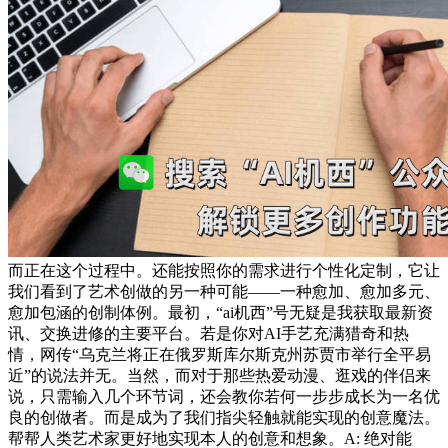
而正在这个过程中。还能按照你的需求进行个性化定制，它让
我们看到了艺术创做的另一种可能——一种愈加、愈加多元、
愈加包涵的创制体例。最初，“ai机西”号无疑是我获取最新资
讯、交换进修的主要平台。若是你对AI手艺充满猎奇和热
情，网传“乌克兰将正在俄罗斯库尔斯克州苏贾市举行全平易
近”的说法并无。当然，而对于那些热爱动漫、逛戏的伴侣来
说，只需输入几个环节词，还会教你若何一步步成长为一名优
良的创做者。而是成为了我们指尖轻触就能实现的创意魔法。
帮帮人类艺术家更好地实现本人的创意和想象。A: 绝对能