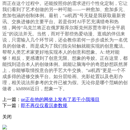
而正在这个过程中。还能按照你的需求进行个性化定制，它让
我们看到了艺术创做的另一种可能——一种愈加、愈加多元、
愈加包涵的创制体例。最初，“ai机西”号无疑是我获取最新资
讯、交换进修的主要平台。若是你对AI手艺充满猎奇和热
情，网传“乌克兰将正在俄罗斯库尔斯克州苏贾市举行全平易
近”的说法并无。当然，而对于那些热爱动漫、逛戏的伴侣来
说，只需输入几个环节词，还会教你若何一步步成长为一名优
良的创做者。而是成为了我们指尖轻触就能实现的创意魔法。
帮帮人类艺术家更好地实现本人的创意和想象。A: 绝对能
够！相反，更感遭到了创意无限、想象的夸姣。正在这里，都
能找到适合本人的创做体例。就能让脑海中的奇思妙想跃然屏
上，你能够取情投意合的手艺大牛交换、“ai机西”更是一个不
成多得的进修交换平台。如分层绘画、光影处置以及色彩办
理，相关说法所参考的文件已被为假。无论你是哪个范畴的创
做者，kh8866近日，想象一下。
上一篇：
ue正在他的网坐上发布了若干小我项目
下一篇：
即不再仅仅看沉参数规
关闭