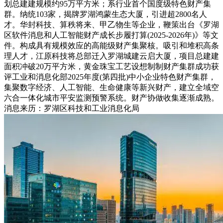
划总建建规模约95万平方米；系行业首个国度级特色财产集
群。纳统103家，揭牌罗湖鸿蒙生态大厦，引进超2800名人
才。华封科技、算秩将来、甲乙物生等企业，鞭策出台《罗湖
区软件消息和人工智能财产成长步履打算(2025-2026年)》等文
件。构成具有规模效应的高能级财产集聚核。吸引和堆积高条
理人才，江原科技将总部迁入罗湖城建云启大厦，项目总建建
面积冲破20万平方米，黄金珠宝工艺设想制制财产集群成功获
评工业和消息化部2025年度(第四批)中小企业特色财产集群，
集聚数字经济、人工智能、生命健康等新兴财产，建立全域空
六合一体化城市平安监测预警系统。财产协做收集逐渐成熟。
消息来历：罗湖区科技和工业消息化局