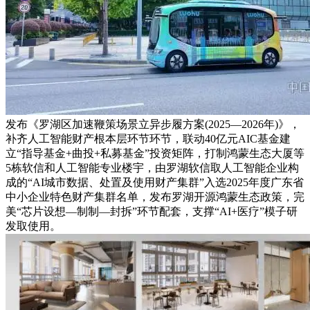
发布《罗湖区加速鞭策场景立异步履方案(2025—2026年)》，
补齐人工智能财产根本层环节环节，联动40亿元AIC基金建
立“指导基金+曲投+私募基金”投资矩阵，打制鸿蒙生态大厦等
5栋软信和人工智能专业楼宇，由罗湖软信取人工智能企业构
成的“AI城市数据、处置及使用财产集群”入选2025年度广东省
中小企业特色财产集群名单，发布罗湖开源鸿蒙生态政策，完
美“芯片设想—制制—封拆”环节配套，支撑“AI+医疗”模子研
发取使用。