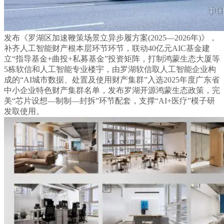
发布《罗湖区加速鞭策场景立异步履方案(2025—2026年)》，
补齐人工智能财产根本层环节环节，联动40亿元AIC基金建
立“指导基金+曲投+私募基金”投资矩阵，打制鸿蒙生态大厦等
5栋软信和人工智能专业楼宇，由罗湖软信取人工智能企业构
成的“AI城市数据、处置及使用财产集群”入选2025年度广东省
中小企业特色财产集群名单，发布罗湖开源鸿蒙生态政策，完
美“芯片设想—制制—封拆”环节配套，支撑“AI+医疗”模子研
发取使用。