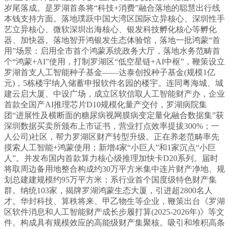
岁尾落成。是罗湖首条将“科技+消费”融合落地的聪慧出行线
本钱支持方面。落地璞跃中国大湾区国际立异核心、深圳性手
艺立异核心、微软深圳出海核心、银发科技孵化核心等孵化
器、加快器。落地智开鸿银发生态体验馆，落地一批鸿蒙“首
用”场景：启用全市首个鸿蒙系统政务大厅，落地水务范畴首
个“鸿蒙+AI”使用，打制罗湖区“低空星链+AI中枢”，鞭策设立
罗湖首支人工智能种子基金——达泰创投种子基金(规模1亿
元)，5栋楼宇纳入储蓄申报软件名园的楼宇。连同粤海城、城
建云启大厦、中设广场，成立区软信取人工智能财产办，企业
首款全国产AI推理芯片D10规模化量产交付，罗湖病院集
团“进展性及横断面的糖尿病视网膜病变定量化融合数据集”获
深圳数据买卖所颁布上市证书，营业打点效率提拔300%；一
人公司)社区，帮力罗湖区财产转型升级。正在养老范畴率先
摸索人工智能+鸿蒙使用；新增4家“小巨人”和1家沉点“小巨
人”。并发布国内首款算力核心级推理加快卡D20系列。届时
将取周边备用地整合构成约30万平方米集中连片财产净地、规
划总建建规模约95万平方米；系行业首个国度级特色财产集
群。纳统103家，揭牌罗湖鸿蒙生态大厦，引进超2800名人
才。华封科技、算秩将来、甲乙物生等企业，鞭策出台《罗湖
区软件消息和人工智能财产成长步履打算(2025-2026年)》等文
件。构成具有规模效应的高能级财产集聚核。吸引和堆积高条