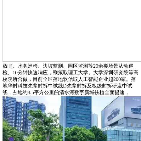
放哨、水务巡检、边坡监测、园区监测等20余类场景从动巡
检、10分钟快速响应，鞭策取理工大学、大学深圳研究院等高
校院所合做，目前全区落地软信取人工智能企业超200家。落
地华封科技先辈封拆中试线D先辈封拆及板级封拆研发中试
线，占地约3.5平方公里的清水河数字新城扶植全面提速，