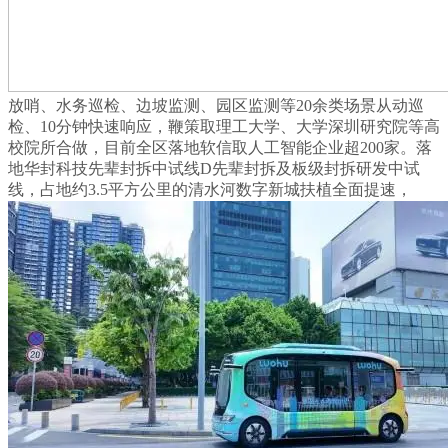
放哨、水务巡检、边坡监测、园区监测等20余类场景从动巡
检、10分钟快速响应，鞭策取理工大学、大学深圳研究院等高
校院所合做，目前全区落地软信取人工智能企业超200家。落
地华封科技先辈封拆中试线D先辈封拆及板级封拆研发中试
线，占地约3.5平方公里的清水河数字新城扶植全面提速，