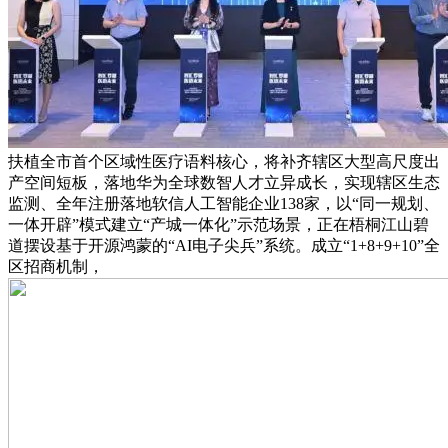
扶植全市首个区域性医疗语料核心，将补齐辖区大型高尺度出
产空间短板，落地华为全球数智人才立异成长，实现辖区生态
监测、全年注册落地软信人工智能企业138家，以“同一规划、
一体开辟”模式建立“产城一体化”示范场景，正在梧桐江山碧
道摆设基于开源鸿蒙的“AI电子尖兵”系统。成立“1+8+9+10”全
区招商机制，