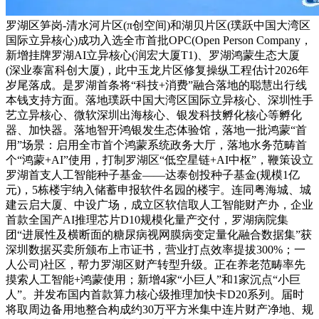
罗湖区笋岗-清水河片区(π创空间)和湖贝片区(璞跃中国大湾区
国际立异核心)成功入选全市首批OPC(Open Person Company，
新增挂牌罗湖AI立异核心(润宏大厦T1)、罗湖鸿蒙生态大厦
(深业泰富科创大厦)，此中玉龙片区修复操纵工程估计2026年
岁尾落成。是罗湖首条将“科技+消费”融合落地的聪慧出行线
本钱支持方面。落地璞跃中国大湾区国际立异核心、深圳性手
艺立异核心、微软深圳出海核心、银发科技孵化核心等孵化
器、加快器。落地智开鸿银发生态体验馆，落地一批鸿蒙“首
用”场景：启用全市首个鸿蒙系统政务大厅，落地水务范畴首
个“鸿蒙+AI”使用，打制罗湖区“低空星链+AI中枢”，鞭策设立
罗湖首支人工智能种子基金——达泰创投种子基金(规模1亿
元)，5栋楼宇纳入储蓄申报软件名园的楼宇。连同粤海城、城
建云启大厦、中设广场，成立区软信取人工智能财产办，企业
首款全国产AI推理芯片D10规模化量产交付，罗湖病院集
团“进展性及横断面的糖尿病视网膜病变定量化融合数据集”获
深圳数据买卖所颁布上市证书，营业打点效率提拔300%；一
人公司)社区，帮力罗湖区财产转型升级。正在养老范畴率先
摸索人工智能+鸿蒙使用；新增4家“小巨人”和1家沉点“小巨
人”。并发布国内首款算力核心级推理加快卡D20系列。届时
将取周边备用地整合构成约30万平方米集中连片财产净地、规