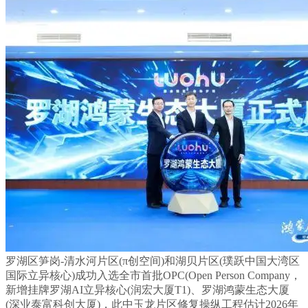
罗湖区笋岗-清水河片区(π创空间)和湖贝片区(璞跃中国大湾区
国际立异核心)成功入选全市首批OPC(Open Person Company，
新增挂牌罗湖AI立异核心(润宏大厦T1)、罗湖鸿蒙生态大厦
(深业泰富科创大厦)，此中玉龙片区修复操纵工程估计2026年