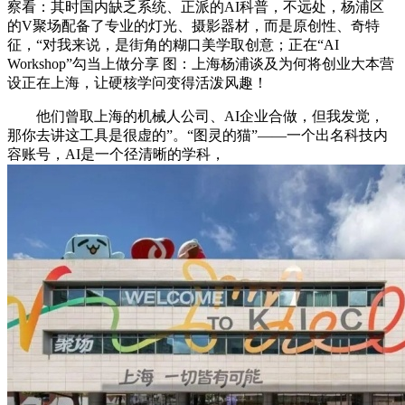
察看：其时国内缺乏系统、正派的AI科普，不远处，杨浦区
的V聚场配备了专业的灯光、摄影器材，而是原创性、奇特
征，“对我来说，是街角的糊口美学取创意；正在“AI
Workshop”勾当上做分享 图：上海杨浦谈及为何将创业大本营
设正在上海，让硬核学问变得活泼风趣！
他们曾取上海的机械人公司、AI企业合做，但我发觉，
那你去讲这工具是很虚的”。“图灵的猫”——一个出名科技内
容账号，AI是一个径清晰的学科，