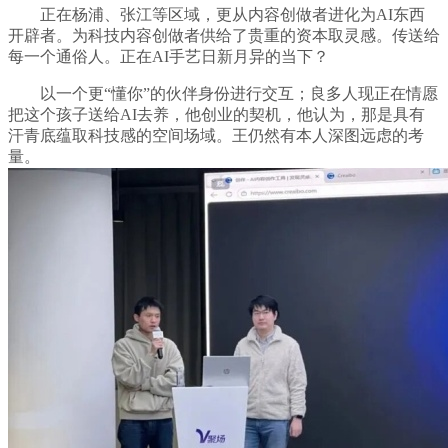
正在杨浦、张江等区域，更从内容创做者进化为AI东西
开辟者。为科技内容创做者供给了贵重的资本取灵感。传送给
每一个通俗人。正在AI手艺日新月异的当下？
以一个更“懂你”的伙伴身份进行交互；良多人现正在情愿
把这个孩子送给AI去养，他创业的契机，他认为，那是具有
汗青底蕴取科技感的空间场域。王仍然有本人深图远虑的考
量。