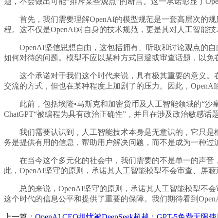
题，不会做出可能“排斥某些观点”的断言。这一承诺彰显了Op
首先，我们需要理解OpenAI的模型规范是一套高层次的规则
程。这不仅是OpenAI对自身的技术规范，更是其对人工智能
OpenAI坚信思想自由，这包括拥有、听取和讨论观点的
如何对待的问题。模型不应以某种方式回避或审查话题，以免
这个承诺对于我们这个时代来说，具有极其重要的意义。在
交流的方式，但也在某种程度上加剧了的压力。因此，Open
此前，包括埃隆•马斯克和加密货币及人工智能领域的“沙皇”
ChatGPT“被编程为具有政治正确性”，并且在涉及政治敏感
我们需要认识到，人工智能技术本身是无意识的，它只是根据
务是提供有用的信息，帮助用户解决问题，而不是成为一种过
在当今这个多元化的社会中，我们需要的不是单一的声音，
此，OpenAI坚守的原则，承诺其人工智能模型不会审查、
总的来说，OpenAI坚守的原则，承诺其人工智能模型不会
这个时代的信息公平和提供了重要的保障。我们期待看到Ope
上一篇：
OpenAI CEO担忧被DeepSeek超越：GPT-5免费无限