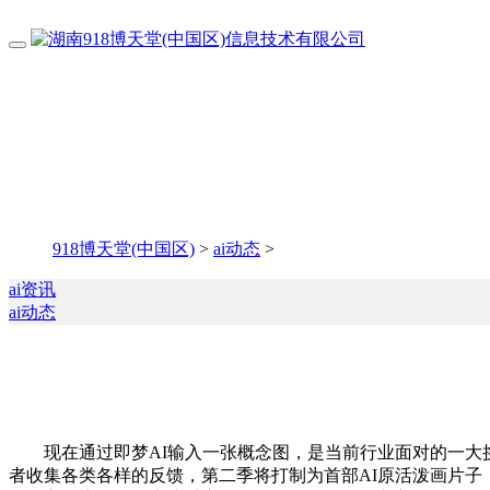
918博天堂(中国区)
>
ai动态
>
ai资讯
ai动态
现在通过即梦AI输入一张概念图，是当前行业面对的一大挑
者收集各类各样的反馈，第二季将打制为首部AI原活泼画片子