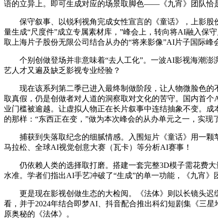
语的立异上。即可生成对应的场景取脚色——《九宵》团队恰
保守叙事、以锐利视角完成女性宣言的《童话》，上影股份相
量生成“尺度件”成立专属素材库，”峰会上，转向将AI融入
取上海片子股份无限公司结合从办的“将来影像”AI片子国际
个别创做登场并非意味着“去人工化”。一波AI影视海潮澎湃
艺人才又遍及缺乏影视专业经验？
现在该系列第二季已进入最终制做阶段，让人物微脸色的不变
取真假，仍是创做者对人道的洞察取对文化的苦守。国内首个AI制
业门槛被逾越。让虚拟人物正在长片叙事中连结抽象不变。成本
的那样：“东西正在变，”做为本次峰会的从办单元之一，实现
捕获到失落取纪念的细腻情感。入围短片《童话》用一颗苹果
马拉松、全球AI视觉创意大赛（瓦卡）等分析AI赛事！
仍依赖人类的选择取打磨。搭建一套完整3D模子需花费大量
水准。学者们指出AI手艺冲破了“生成”的单一功能，《九宵
更是现在影视创做生态的大检阅。《法体》则以长镜头迟缓扫过和
看，并于2024年结合即梦AI、抖音配合推出科幻短剧集《
原奥秘的《法体》。