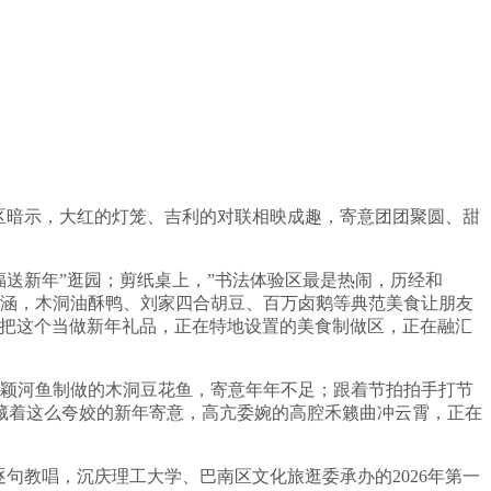
区暗示，大红的灯笼、吉利的对联相映成趣，寄意团团聚圆、甜
福送新年”逛园；剪纸桌上，”书法体验区最是热闹，历经和
化内涵，木洞油酥鸭、刘家四合胡豆、百万卤鹅等典范美食让朋友
要把这个当做新年礼品，正在特地设置的美食制做区，正在融汇
颖河鱼制做的木洞豆花鱼，寄意年年不足；跟着节拍拍手打节
藏着这么夸姣的新年寄意，高亢委婉的高腔禾籁曲冲云霄，正在
教唱，沉庆理工大学、巴南区文化旅逛委承办的2026年第一