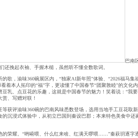
巴南
友们还挽起衣袖、手握木槌，虽然听不懂全数歌词。
渝味360碗展区内，“独家AI新年照”体验、“2026福马集
师看着本人拓印的“福”字，更读懂了中国春节“团聚敦睦”的文
磨豆乳、点豆花的乐趣，这就是中国春节的魅力！笑着说：“我
大赏、写赠对联！
获评渝味360碗的巴南风味悉数登场，选用当地手工豆花取新
食的沉浸式体验中，从初立巴国到秦设巴郡；本来特色美食中还
荣耀。“哟嗬喂、什么红来啥、红满天啰喂……”秦萩玥逐字逐句