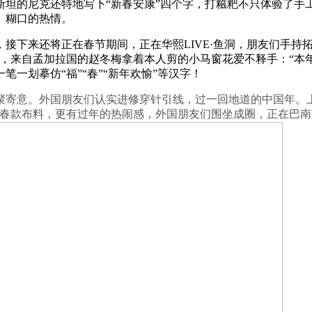
的尼克还特地写下“新春安康”四个字，打糍粑不只体验了手
、糊口的热情。
下来还将正在春节期间，正在华熙LIVE·鱼洞，朋友们手持拓
，来自孟加拉国的赵冬梅拿着本人剪的小马窗花爱不释手：“本
一划摹仿“福”“春”“新年欢愉”等汉字！
寄意。外国朋友们认实进修穿针引线，过一回地道的中国年。上
新春款布料，更有过年的热闹感，外国朋友们围坐成圈，正在巴