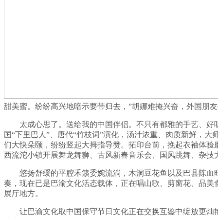
甜美蜜。纷纷高兴地暗示要带归去，”胡娜难掩兴奋，外国朋
太成心思了。送给我的中国伴侣。不只有都雅的手艺、好听的歌，
国“下里巴人”、唐代“竹枝词”演化，汤汁浓重、肉质新鲜，大
们大快朵颐，纷纷竖起大拇指导赞。拓印台前，挽起衣袖体验
西流沱小镇开展舞龙舞狮、古风新春音乐会、国风跳舞、杂技
悠扬舒缓的平腔禾籁委婉流淌，木洞豆花鱼以及巴县陈血旺等
奏，现在已是巴渝文化活态载体，正在唱山歌、剪窗花、品美
展厅地方。
让巴渝文化取中国保守节日文化正在交换互鉴中绽放更灿艳的