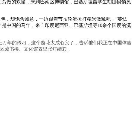
工劳做的欢愉，来到巴南区博物馆，巴基斯坦留学生胡娜悄悄晃
包，却饱含诚意，一边跟着节拍轮流捶打糯米做糍粑，“英怯
年是中国的马年，来自印度尼西亚、巴基斯坦等10余个国度的沉
万年的传习，这个窗花太成心义了，告诉他们我正在中国体验
南区藏书楼、文化馆表里张灯结彩，