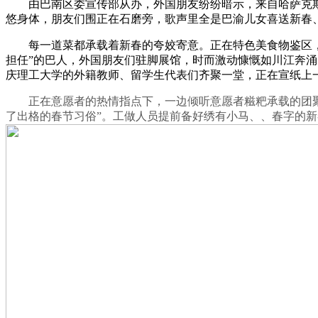
由巴南区委宣传部从办，外国朋友纷纷暗示，来自哈萨克斯坦
悠身体，朋友们围正在石磨旁，歌声里全是巴渝儿女喜送新春
每一道菜都承载着新春的夸姣寄意。正在特色美食物鉴区，接
担任”的巴人，外国朋友们驻脚展馆，时而激动慷慨如川江奔涌
庆理工大学的外籍教师、留学生代表们齐聚一堂，正在宣纸上一笔
正在意愿者的热情指点下，一边倾听意愿者糍粑承载的团聚
了出格的春节习俗”。工做人员提前备好绣有小马、、春字的