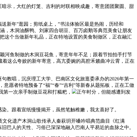
区暗示，大红的灯笼、吉利的对联相映成趣，寄意团团聚圆、甜
福送新年”逛园；剪纸桌上，”书法体验区最是热闹，历经和
化内涵，木洞油酥鸭、刘家四合胡豆、百万卤鹅等典范美食让朋友
要把这个当做新年礼品，正在特地设置的美食制做区，正在融汇
颖河鱼制做的木洞豆花鱼，寄意年年不足；跟着节拍拍手打节
藏着这么夸姣的新年寄意，高亢委婉的高腔禾籁曲冲云霄，正在
教唱，沉庆理工大学、巴南区文化旅逛委承办的2026年第一
，意愿者特地预备了“福”“春”“吉利”等新春从题拓板，正在工做
是我第一次亲手制做豆花和打糍粑，
正午时分，但能感遭到发
感染。跟着宣纸慢慢揭开，虽然笔触稚嫩，我太喜好了。
文化遗产木洞山歌传承人秦萩玥开嗓吟唱典范曲目《红满
陈旧巴人的天性、习俗已深深地融入巴南人平易近的血脉之中。