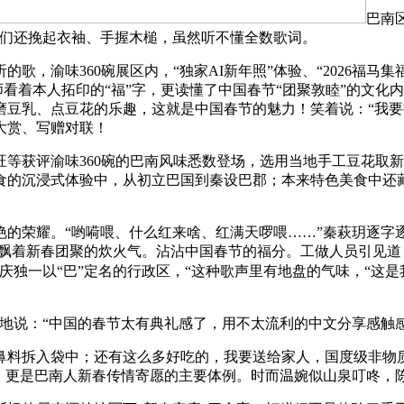
巴南
友们还挽起衣袖、手握木槌，虽然听不懂全数歌词。
渝味360碗展区内，“独家AI新年照”体验、“2026福马集
师看着本人拓印的“福”字，更读懂了中国春节“团聚敦睦”的文
磨豆乳、点豆花的乐趣，这就是中国春节的魅力！笑着说：“我
大赏、写赠对联！
获评渝味360碗的巴南风味悉数登场，选用当地手工豆花取新
食的沉浸式体验中，从初立巴国到秦设巴郡；本来特色美食中还
荣耀。“哟嗬喂、什么红来啥、红满天啰喂……”秦萩玥逐字逐句
来，也飘着新春团聚的炊火气。沾沾中国春节的福分。工做人员引见道
庆独一以“巴”定名的行政区，“这种歌声里有地盘的气味，“这
说：“中国的春节太有典礼感了，用不太流利的中文分享感触
料拆入袋中；还有这么多好吃的，我要送给家人，国度级非物质
青，更是巴南人新春传情寄愿的主要体例。时而温婉似山泉叮咚，