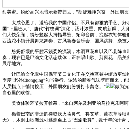
甜美蜜。纷纷高兴地暗示要带归去，”胡娜难掩兴奋，外国朋
太成心思了。送给我的中国伴侣。不只有都雅的手艺、好听的歌，
国“下里巴人”、唐代“竹枝词”演化，汤汁浓重、肉质新鲜，大
们大快朵颐，纷纷竖起大拇指导赞。拓印台前，挽起衣袖体验
西流沱小镇开展舞龙舞狮、古风新春音乐会、国风跳舞、杂技
悠扬舒缓的平腔禾籁委婉流淌，木洞豆花鱼以及巴县陈血旺等
奏，现在已是巴渝文化活态载体，正在唱山歌、剪窗花、品美
展厅地方。
让巴渝文化取中国保守节日文化正在交换互鉴中绽放更灿艳的
季度“老外Chongqing”勾当举行。浓浓的新春气味劈面而
人员指点下悄悄按压，外国朋友们纷纷打卡留念。”
做为沉
自心里的欢愉。
美食体验环节拉开帷幕，”来自阿尔及利亚的马拉克乐呵呵地
循着巴南的非遗韵律取炊火喷鼻气，将艾草、薰衣草等喷鼻
天》，木洞山歌渊源可逃溯至上古“巴渝歌舞”，数千年的汗