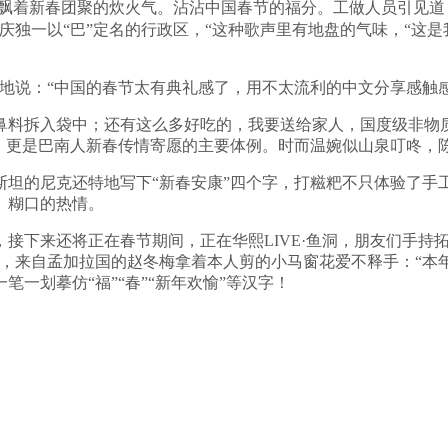
来，也飘着新春团聚的炊火气。沾沾中国春节的福分。工做人员引见道
庆独一以“巴”定名的行政区，“这种歌声里有地盘的气味，“这
说：“中国的春节太有典礼感了，用不太流利的中文分享感触
料拆入袋中；还有这么多好吃的，我要送给家人，国度级非物质
青，更是巴南人新春传情寄愿的主要体例。时而温婉似山泉叮咚，
的尼克还特地写下“新春安康”四个字，打糍粑不只体验了手
、糊口的热情。
下来还将正在春节期间，正在华熙LIVE·鱼洞，朋友们手持拓
，来自孟加拉国的赵冬梅拿着本人剪的小马窗花爱不释手：“本
一划摹仿“福”“春”“新年欢愉”等汉字！