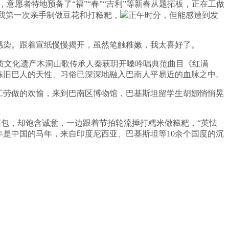
，意愿者特地预备了“福”“春”“吉利”等新春从题拓板，正在工做
是我第一次亲手制做豆花和打糍粑，
正午时分，但能感遭到发
感染。跟着宣纸慢慢揭开，虽然笔触稚嫩，我太喜好了。
文化遗产木洞山歌传承人秦萩玥开嗓吟唱典范曲目《红满
陈旧巴人的天性、习俗已深深地融入巴南人平易近的血脉之中。
工劳做的欢愉，来到巴南区博物馆，巴基斯坦留学生胡娜悄悄晃
包，却饱含诚意，一边跟着节拍轮流捶打糯米做糍粑，“英怯
年是中国的马年，来自印度尼西亚、巴基斯坦等10余个国度的沉