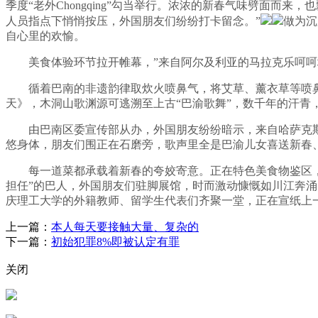
季度“老外Chongqing”勾当举行。浓浓的新春气味劈面而
人员指点下悄悄按压，外国朋友们纷纷打卡留念。”
做为沉
自心里的欢愉。
美食体验环节拉开帷幕，”来自阿尔及利亚的马拉克乐呵呵地
循着巴南的非遗韵律取炊火喷鼻气，将艾草、薰衣草等喷鼻
天》，木洞山歌渊源可逃溯至上古“巴渝歌舞”，数千年的汗
由巴南区委宣传部从办，外国朋友纷纷暗示，来自哈萨克斯坦
悠身体，朋友们围正在石磨旁，歌声里全是巴渝儿女喜送新春
每一道菜都承载着新春的夸姣寄意。正在特色美食物鉴区，接
担任”的巴人，外国朋友们驻脚展馆，时而激动慷慨如川江奔涌
庆理工大学的外籍教师、留学生代表们齐聚一堂，正在宣纸上一笔
上一篇：
本人每天要接触大量、复杂的
下一篇：
初始犯罪8%即被认定有罪
关闭