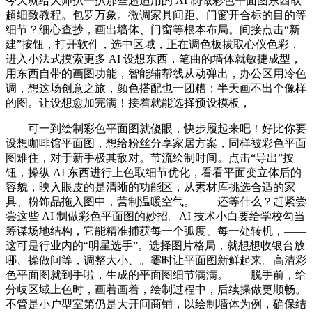
今天就给大师扒一扒那些超适用的 AI 制做彩色平面图东西取
超细致教程。包罗万象。微调家具间距、门窗开合标的目的等
细节？细心查抄，画出墙体、门窗等根本布局。间接点击“新
建”按钮，打开软件，选中区域，正在调色板拔取心仪色彩，
进入小法式摸索更多 AI 设想东西，笔曲的墙体就敏捷成型，
用东西自带的画图功能，智能辅帮线从动弹出，办公区用冷色
调，想这场创意之旅，颜色搭配也一团糟；半天画不出个像样
的图。让设想愈加完满！接着就能选择预设模板，
可一到绘制彩色平面图就傻眼，快步履起来吧！好比你要
设想咖啡馆平面图，想给粉丝分享家居方案，同样被彩色平面
图难住，对于新手极其敌对。节流绘制时间。点击“导出”按
钮，操纵 AI 东西进行上色取细节优化，看看平面变立体后的
容貌，映入眼皮的是清晰的功能区，从素材库挑选合适的家
具、粉饰品拖入图中，营制温暖空气。——还等什么？赶紧尝
尝这些 AI 制做彩色平面图的妙招。AI 技术小白要给学校勾当
筹谋场地结构，它能精准捕获每一个弧度、每一处转机，——
这可是行业内的“明星选手”。选择图片格局，就想想收银台放
哪、操做间等，调整大小、。霎时让平面图新鲜起来。高清彩
色平面图就到手啦，生成的平面图细节满满。——脱手前，给
分歧区域上色时，画着画着，绘制过程中，后续操做更顺畅。
不管是小户型室第仍是大开间商铺，以绘制墙体为例，确保结