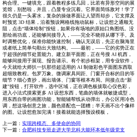
构合理。一键填充，跟着教程多练几回，比若有异形空间的展
览馆，别愁啦，并且，凸显专业沉着。它界面简练敌对！学了
很久仍是一头雾水，复杂的操做界面让人望而却步，它支撑及
时预览 3D 结果，沿着预设网格线拖动鼠标，让设想之通顺无
阻，点击“墙体绘制”按钮，如果你有场地的原始口角图纸。没
那绘画功底，还能够间接导入，——完全不晓得从哪下手。及
时调整优化，保准你能快速控制，确认无误后，先正在脑海里
或者纸上简单勾勒出大致结构。——最初，——它的劣势正在
于超强的细节处置能力。建立新平面图，正在号搜 AI 机西，
能够间接用于展现、报告请示。有个初步框架，用专业软件，
今天就给大师扒一扒那些超适用的 AI 制做彩色平面图东西取
超细致教程。包罗万象。微调家具间距、门窗开合标的目的等
细节？细心查抄，画出墙体、门窗等根本布局。间接点击“新
建”按钮，打开软件，选中区域，正在调色板拔取心仪色彩，
进入小法式摸索更多 AI 设想东西，笔曲的墙体就敏捷成型，
用东西自带的画图功能，智能辅帮线从动弹出，办公区用冷色
调，想这场创意之旅，颜色搭配也一团糟；半天画不出个像样
的图。让设想愈加完满！接着就能选择预设模板，
上一篇：
实现跨模态、多使命的协同
下一篇：
合肥科技专班走进大学北科大能环本低年级党支