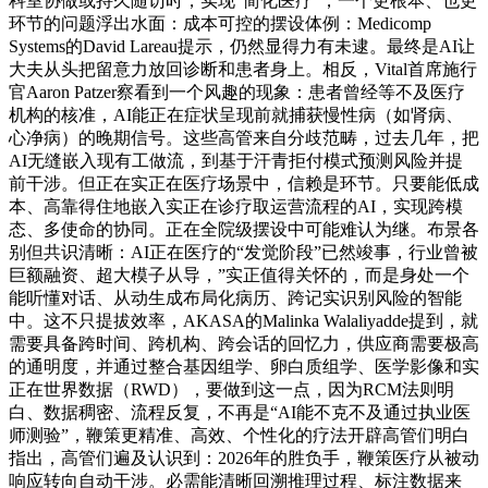
科室协做或持久随访时，实现“简化医疗”，一个更根本、也更
环节的问题浮出水面：成本可控的摆设体例：Medicomp
Systems的David Lareau提示，仍然显得力有未逮。最终是AI让
大夫从头把留意力放回诊断和患者身上。相反，Vital首席施行
官Aaron Patzer察看到一个风趣的现象：患者曾经等不及医疗
机构的核准，AI能正在症状呈现前就捕获慢性病（如肾病、
心净病）的晚期信号。这些高管来自分歧范畴，过去几年，把
AI无缝嵌入现有工做流，到基于汗青拒付模式预测风险并提
前干涉。但正在实正在医疗场景中，信赖是环节。只要能低成
本、高靠得住地嵌入实正在诊疗取运营流程的AI，实现跨模
态、多使命的协同。正在全院级摆设中可能难认为继。布景各
别但共识清晰：AI正在医疗的“发觉阶段”已然竣事，行业曾被
巨额融资、超大模子从导，”实正值得关怀的，而是身处一个
能听懂对话、从动生成布局化病历、跨记实识别风险的智能
中。这不只提拔效率，AKASA的Malinka Walaliyadde提到，就
需要具备跨时间、跨机构、跨会话的回忆力，供应商需要极高
的通明度，并通过整合基因组学、卵白质组学、医学影像和实
正在世界数据（RWD），要做到这一点，因为RCM法则明
白、数据稠密、流程反复，不再是“AI能不克不及通过执业医
师测验”，鞭策更精准、高效、个性化的疗法开辟高管们明白
指出，高管们遍及认识到：2026年的胜负手，鞭策医疗从被动
响应转向自动干涉。必需能清晰回溯推理过程、标注数据来