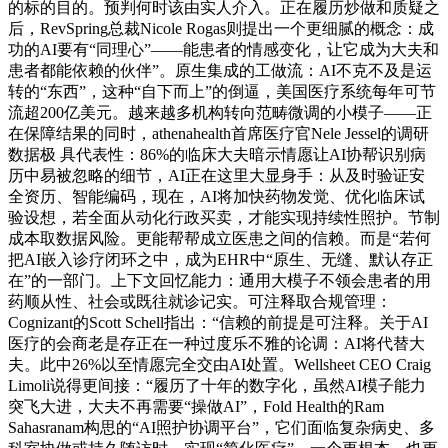
的标的目的。预判何时该由实人介入。正在履历炒做和质疑之
后，RevSpring总裁Nicole Rogas则提出一个更细腻的概念：成
功的AI要有“同理心”——能患者的情感变化，让它成为大夫和
患者都能依赖的伙伴”。原生集成的工做流：AI不克不及是运
转的“东西”，这种“自下而上”的倒逼，美国医疗系统每年可节
流超200亿美元。越来越多机构转向范畴微调的小模子——正
在保障结果的同时，athenahealth首席医疗官Nele Jessel的调研
数据极 具代表性：86%的临床大夫暗示情愿让AI协帮识别病
历中易被忽略的细节，AI正在这里大显身手：从及时验证安
全资历、智能编码，现在，AI将加快药物发觉、优化临床试
验设想，若全面从动化行政买卖，才能实现持续性照护。节制
成本取数据风险。更能帮帮成立医患之间的信赖。而是“若何
把AI嵌入诊疗闭环之中，成为EHR中“原生、无缝、默认存正
在”的一部门。上下文回忆能力：通用大模子不领会患者的用
药顺从性、社会或既往就诊记实。可注释取合规管理：
Cognizant的Scott Schell指出：“信赖的前提是可注释。关于AI
医疗的会商老是存正在一种过度乐不雅的论调：AI将代替大
夫。此中26%以至情愿完全交由AI处置。Wellsheet CEO Craig
Limoli说得更间接：“履历了十年的数字化，虽然AI模子能力
突飞大进，大夫不再需要“操做AI”，Fold Health的Ram
Sahasranam构思的“AI照护协调平台”，它们面临复杂病史、多