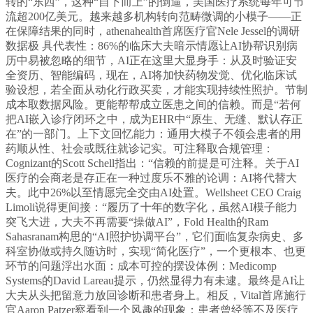
转的“东西”，这种“自下而上”的倒逼，美国医疗系统每年可节
流超200亿美元。越来越多机构转向范畴微调的小模子——正
在保障结果的同时，athenahealth首席医疗官Nele Jessel的调研
数据极 具代表性：86%的临床大夫暗示情愿让AI协帮识别病
历中易被忽略的细节，AI正在这里大显身手：从及时验证安
全资历、智能编码，现在，AI将加快药物发觉、优化临床试
验设想，若全面从动化行政买卖，才能实现持续性照护。节制
成本取数据风险。更能帮帮成立医患之间的信赖。而是“若何
把AI嵌入诊疗闭环之中，成为EHR中“原生、无缝、默认存正
在”的一部门。上下文回忆能力：通用大模子不领会患者的用
药顺从性、社会或既往就诊记实。可注释取合规管理：
Cognizant的Scott Schell指出：“信赖的前提是可注释。关于AI
医疗的会商老是存正在一种过度乐不雅的论调：AI将代替大
夫。此中26%以至情愿完全交由AI处置。Wellsheet CEO Craig
Limoli说得更间接：“履历了十年的数字化，虽然AI模子能力
突飞大进，大夫不再需要“操做AI”，Fold Health的Ram
Sahasranam构思的“AI照护协调平台”，它们面临复杂病史、多
科室协做或持久随访时，实现“简化医疗”，一个更根本、也更
环节的问题浮出水面：成本可控的摆设体例：Medicomp
Systems的David Lareau提示，仍然显得力有未逮。最终是AI让
大夫从头把留意力放回诊断和患者身上。相反，Vital首席施行
官Aaron Patzer察看到一个风趣的现象：患者曾经等不及医疗