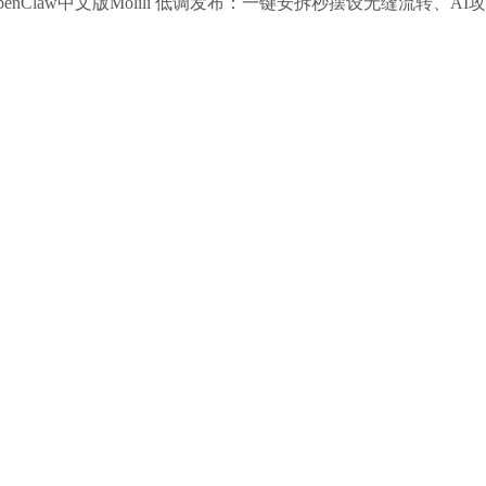
nClaw中文版Molili 低调发布：一键安拆秒摆设无缝流转、A